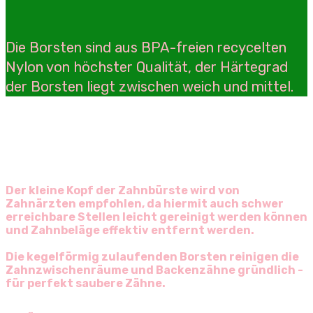
Die Borsten sind aus BPA-freien recycelten
Nylon von höchster Qualität, der Härtegrad
der Borsten liegt zwischen weich und mittel.
Der kleine Kopf der Zahnbürste wird von
Zahnärzten empfohlen, da hiermit auch schwer
erreichbare Stellen leicht gereinigt werden können
und Zahnbeläge effektiv entfernt werden.
Die kegelförmig zulaufenden Borsten reinigen die
Zahnzwischenräume und Backenzähne gründlich -
für perfekt saubere Zähne.