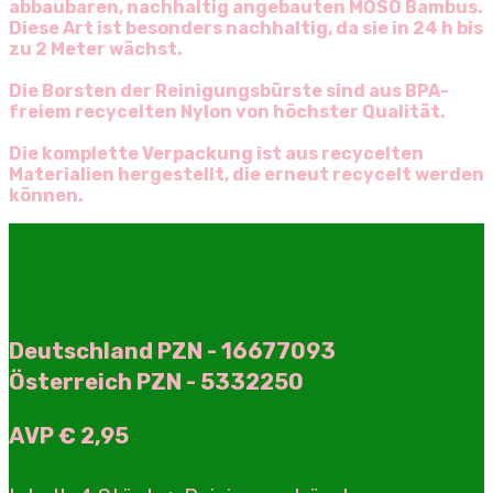
abbaubaren, nachhaltig angebauten MOSO Bambus.
Diese Art ist besonders nachhaltig, da sie in 24 h bis
zu 2 Meter wächst.
Die Borsten der Reinigungsbürste sind aus BPA-
freiem recycelten Nylon von höchster Qualität.
Die komplette Verpackung ist aus recycelten
Materialien hergestellt, die erneut recycelt werden
können.
Deutschland PZN - 16677093
Österreich PZN - 5332250
AVP € 2,95